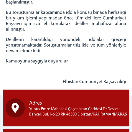
başlanılmıştır.
Adalet Komisyonu Başkanlığı
Bu soruşturmalar kapsamında iddia konusu binada herhangi
Mahkemeler
bir yıkım işlemi yapılmadan önce tüm delillere Cumhuriyet
Başsavcılığımızca el konularak deliller muhafaza altına
Mülhakat
alınmıştır.
Afşin Adliyesi
Delillerin karartıldığı yönündeki iddialar greçeği
yansıtmamaktadır. Soruşturmalar titizlikle ve tüm yönleriyle
İletişim
devam etmektedir.
Kamuoyuna saygıyla duyurulur.
Elbistan Cumhuriyet Başsavcılığı
Adres
Yunus Emre Mahallesi Çeçenistan Caddesi Dr.Devlet
Bahçeli Bul. No:20 P.K:46300 Elbistan/KAHRAMANMARAŞ