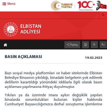
Menü
ELBİSTAN ADLİYESİ
ELBİSTAN
ADLİYESİ
Anasayfa
A-
A+
Paylaş
Adliyemiz
Elbistan Adliyesi
BASIN AÇIKLAMASI
19.02.2023
Denetimli Serbestlik
Faaliyet Raporları
Bazı sosyal medya platformları ve haber sitelerinde Elbistan
Adliye Lojmanları
Belediye Binasının yıkıldığı, binadaki belgelerin yok edilerek
delillerin karartıldığı yönündeki iddilarla ilgili olarak basın
C.Başsavcılığı
açıklaması yapılmasına ihtiyaç duyulmuştur.
Cumhuriyet Başsavcısı
Yıkılan ya da üzerinde imara aykırı değişiklik yapılan
Cumhuriyet Başsavcılığı Birimleri
binalarda sorumlulukları bulunan kişiler hakkında
Cumhuriyet Başsavcılığımızca derhal soruşturma işlemlerine
Adalet Komisyonu